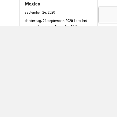
Mexico
september 24, 2020
donderdag, 24 september, 2020 Lees het
laatste nieuws van Topsector T&U
met Jaarverslag TKI T&U online, minister
Schouten over de tuinbouw, de…
about Lees het laatste nieuws uit Topsector 
Lees meer >>