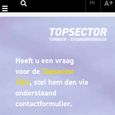
EN
Zoeken
Heeft u een vraag
voor de
Topsector
T&U
, stel hem dan via
onderstaand
contactformulier.