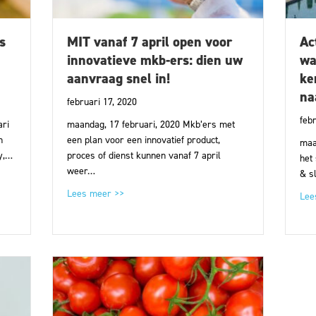
s
MIT vanaf 7 april open voor
Ac
innovatieve mkb-ers: dien uw
wa
aanvraag snel in!
ke
na
februari 17, 2020
feb
ari
maandag, 17 februari, 2020 Mkb’ers met
n
een plan voor een innovatief product,
maa
y,…
proces of dienst kunnen vanaf 7 april
het
weer…
& s
actprijs Groen Onderwijs 2019 zijn bekend
about MIT vanaf 7 april open voor innovatieve
Lees meer >>
Lee