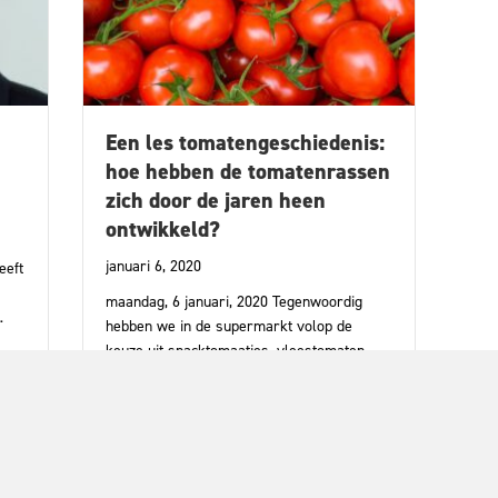
Een les tomatengeschiedenis:
hoe hebben de tomatenrassen
zich door de jaren heen
ontwikkeld?
januari 6, 2020
eeft
maandag, 6 januari, 2020 Tegenwoordig
…
hebben we in de supermarkt volop de
keuze uit snacktomaatjes, vleestomaten,
llem Breukink overleden
trostomaten, cherrytomaten en vele…
about Een les tomatengeschiedenis: hoe hebbe
Lees meer >>