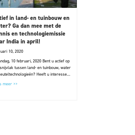
tief in land- en tuinbouw en
ter? Ga dan mee met de
nnis en technologiemissie
ar India in april!
ruari 10, 2020
ndag, 10 februari, 2020 Bent u actief op
 snijvlak tussen land- en tuinbouw, water
leuteltechnologieën? Heeft u interesse…
 mkb-ers: dien uw aanvraag snel in!
about Actief in land- en tuinbouw en water? Ga dan mee met de kenn
s meer >>