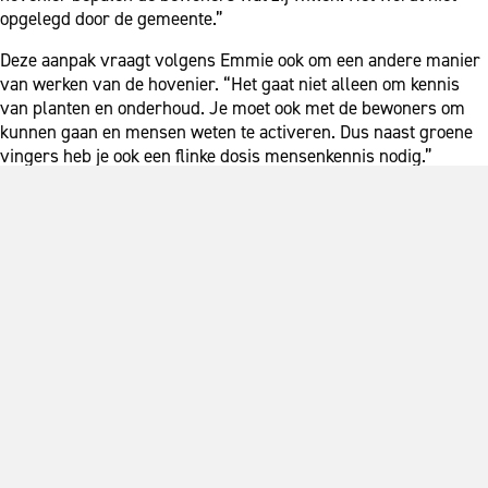
opgelegd door de gemeente.”
Deze aanpak vraagt volgens Emmie ook om een andere manier
van werken van de hovenier. “Het gaat niet alleen om kennis
van planten en onderhoud. Je moet ook met de bewoners om
kunnen gaan en mensen weten te activeren. Dus naast groene
vingers heb je ook een flinke dosis mensenkennis nodig.”
Betrokken
Het project ‘De nieuwe hovenier’ loopt tot medio 2022 met een
mogelijkheid voor verlenging bij voldoende draagvlak van de
projectpartners. Maar Emmie hoopt dat de pilot ook verder
uitgerold wordt in de wijk. “Bij het Zilvermeertje loopt het heel
goed. Ik verwacht dat de bewoners dit niet loslaten. De
betrokkenheid en wil om bij te dragen is groot. Dat zie je
bijvoorbeeld goed bij de volkstuintjes: de afspraak is dat je
naast je naast het werk in de volkstuin ook minimaal twee uur
per week in het gezamenlijke groen werkt. Doe je dit niet, dan
gaat het tuintje naar een ander. De bewoners houden hier zelf
toezicht op, de gemeente bemoeit zich er niet mee. Maar we