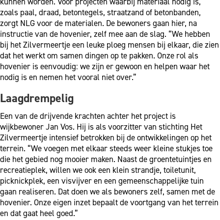
kunnen worden. Voor projecten waarbij materiaal nodig is,
zoals paal, draad, betontegels, straatzand of betonbanden,
zorgt NLG voor de materialen. De bewoners gaan hier, na
instructie van de hovenier, zelf mee aan de slag. “We hebben
bij het Zilvermeertje een leuke ploeg mensen bij elkaar, die zien
dat het werkt om samen dingen op te pakken. Onze rol als
hovenier is eenvoudig: we zijn er gewoon en helpen waar het
nodig is en nemen het vooral niet over.”
Laagdrempelig
Een van de drijvende krachten achter het project is
wijkbewoner Jan Vos. Hij is als voorzitter van stichting Het
Zilvermeertje intensief betrokken bij de ontwikkelingen op het
terrein. “We voegen met elkaar steeds weer kleine stukjes toe
die het gebied nog mooier maken. Naast de groentetuintjes en
recreatieplek, willen we ook een klein strandje, toiletunit,
picknickplek, een visvijver en een gemeenschappelijke tuin
gaan realiseren. Dat doen we als bewoners zelf, samen met de
hovenier. Onze eigen inzet bepaalt de voortgang van het terrein
en dat gaat heel goed.”