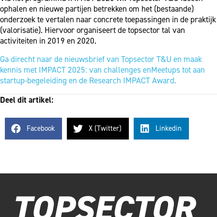
ophalen en nieuwe partijen betrekken om het (bestaande)
onderzoek te vertalen naar concrete toepassingen in de praktijk
(valorisatie). Hiervoor organiseert de topsector tal van
activiteiten in 2019 en 2020.
Ga direcht naar de nieuwsbrief van Topsector T&U en maak
kennis met IMPACT 2025: van challenges enMeetups tot aan
startup-begeleiding en de Research IMPACT Award.
Deel dit artikel:
Facebook
X (Twitter)
Linkedin