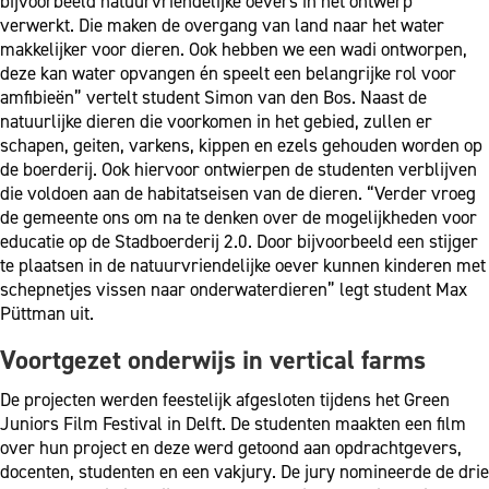
bijvoorbeeld natuurvriendelijke oevers in het ontwerp
verwerkt. Die maken de overgang van land naar het water
makkelijker voor dieren. Ook hebben we een wadi ontworpen,
deze kan water opvangen én speelt een belangrijke rol voor
amfibieën” vertelt student Simon van den Bos. Naast de
natuurlijke dieren die voorkomen in het gebied, zullen er
schapen, geiten, varkens, kippen en ezels gehouden worden op
de boerderij. Ook hiervoor ontwierpen de studenten verblijven
die voldoen aan de habitatseisen van de dieren. “Verder vroeg
de gemeente ons om na te denken over de mogelijkheden voor
educatie op de Stadboerderij 2.0. Door bijvoorbeeld een stijger
te plaatsen in de natuurvriendelijke oever kunnen kinderen met
schepnetjes vissen naar onderwaterdieren” legt student Max
Püttman uit.
Voortgezet onderwijs in vertical farms
De projecten werden feestelijk afgesloten tijdens het Green
Juniors Film Festival in Delft. De studenten maakten een film
over hun project en deze werd getoond aan opdrachtgevers,
docenten, studenten en een vakjury. De jury nomineerde de drie