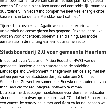
hitte. Door samen te werken kan er het hele jaar rond geteeld
worden.” En dat is niet alleen financieel aantrekkelijk, maar ook
duurzamer. “In Nederland pompen we heel veel energie onze
kassen in, in landen als Marokko hoeft dat niet.”
Tijdens hun bezoek aan Agadir werd op het terrein van de
universiteit de eerste glazen kas geopend. Deze zal gebruikt
worden voor onderzoek, onderwijs en training. Een mooie
eerste stap in de richting van een duurzame sector!
Stadsboerderij 2.0 voor gemeente Haarlem
In opdracht van Natuur en Milieu Educatie (NWE) van de
gemeente Haarlem gingen studeten van de opleiding
Landscape and Environment Management aan de slag met het
ontwerpen van de Stadsboerderij Schotertuin 2.0 in het
Schoterbos. Ze werkten samen met Bouwkunde-studenten van
Inholland om tot een integraal ontwerp te komen.
Duurzaamheid, ecologie, habitateisen voor dieren en educatie
stonden in het ontwerpproces centraal. “Omdat het Schoterbos
een waterrijke omgeving is met veel flora en fauna, hebben we