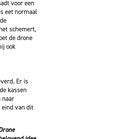
aadt voor een
is eet normaal
nde
 het schemert,
oet de drone
ij ook
verd. Er is
 de kassen
n naar
 eind van dit
 Drone
belovend idee