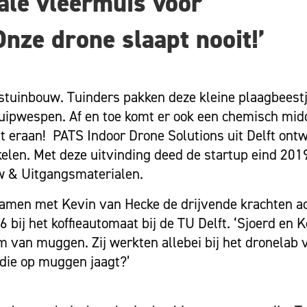
ale vleermuis voor
Onze drone slaapt nooit!’
astuinbouw. Tuinders pakken deze kleine plaagbeest
uipwespen. Af en toe komt er ook een chemisch midd
t eraan! PATS Indoor Drone Solutions uit Delft ont
akelen. Met deze uitvinding deed de startup eind 20
uw & Uitgangsmaterialen.
samen met Kevin van Hecke de drijvende krachten a
6 bij het koffieautomaat bij de TU Delft. ‘Sjoerd en
m van muggen. Zij werkten allebei bij het dronelab 
 die op muggen jaagt?’