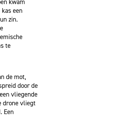
Toen kwam
e kas een
un zin.
ie
chemische
s te
an de mot,
spreid door de
 een vliegende
 drone vliegt
. Een