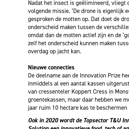
Nadat het insect is geëlimineerd, vliegt
volgende missie. ‘De drone is eigenlijk 
gesproken de motten op. Dat doet de dr
onderscheid maken tussen de verschillen
omdat dan de motten actief zijn en de ‘
zelf het onderscheid kunnen maken tusse
overdag op jacht kan.
Nieuwe connecties
De deelname aan de Innovation Prize hee
inmiddels al een aantal kassen uitgeru
van cressenteler Koppert Cress in Monst
groentekassen, maar daar hebben we met 
jaar ruim 10 hectare kas te beschermen
Ook in 2020 wordt de Topsector T&U Inno
Solution een innovatieve food, tech of