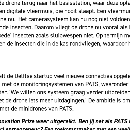
 de drone terug naar het basisstation, waar deze opl
een digitale vleermuis, die nooit slaapt. Een vleermu
one nu.’ Het camerasysteem kan nu nog niet voldoe
de insecten. Daarom vliegt de drone nu vooral als
goede’ insecten zoals sluipwespen niet. Op termijn m
n de insecten die in de kas rondvliegen, waardoor h
ft de Delftse startup veel nieuwe connecties opgele
st met de monitoringsystemen van PATS, waaronder
er. ‘We willen ons systeem graag verder uitbreide
de drone iets meer uitdagingen.’ De ambitie is om
 met de minidrones van PATS.
vation Prize weer uitgereikt. Ben jij net als PATS
 agri entrepreneur? Een toekomstmaker met een veel