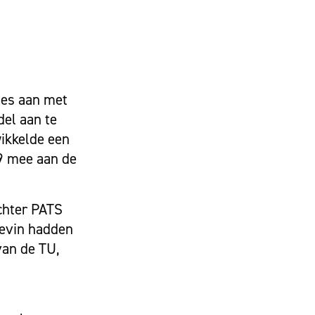
jes aan met
el aan te
wikkelde een
19 mee aan de
chter PATS
 Kevin hadden
van de TU,