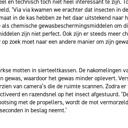
 en technisch toch niet heel interessant te zijn. 
ld. ‘Via via kwamen we erachter dat insecten in d
imaat in de kas hebben ze het daar uitstekend naar h
he als chemische gewasbeschermingsmiddelen om d
iddelen zijn niet perfect. Ook zijn er steeds meer 
 op zoek moet naar een andere manier om zijn gewa
rkse motten in sierteeltkassen. De nakomelingen v
een gewas, waardoor het gewas minder oplevert. Ver
rzien van camera’s die de ruimte scannen. Zodra er
ctiveerd en razendsnel op het insect afgestuurd. ‘De
botsing met de propellers, wordt de mot vermorzeld
e seconden in beslag neemt.’