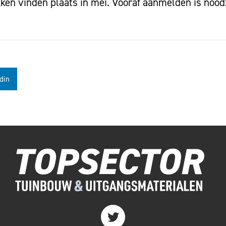
kken vinden plaats in mei. Vooraf aanmelden is nood
din
Twitter