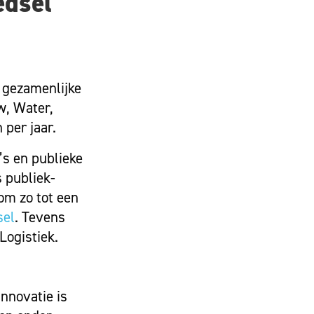
edsel
 gezamenlijke
w, Water,
 per jaar.
’s en publieke
 publiek-
om zo tot een
sel
. Tevens
Logistiek.
nnovatie is