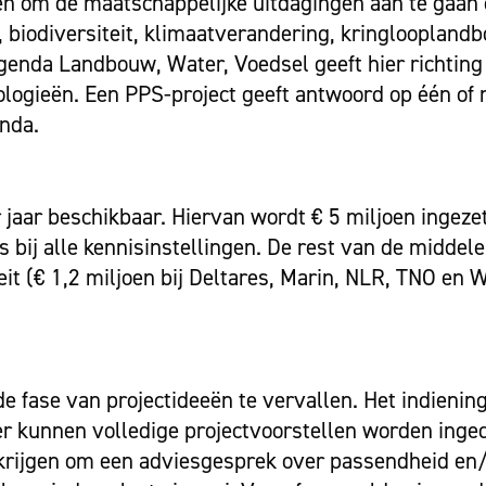
en om de maatschappelijke uitdagingen aan te gaan
, biodiversiteit, klimaatverandering, kringloopland
agenda Landbouw, Water, Voedsel geeft hier richtin
ologieën. Een PPS-project geeft antwoord op één of
nda.
r jaar beschikbaar. Hiervan wordt € 5 miljoen ingeze
is bij alle kennisinstellingen. De rest van de middel
teit (€ 1,2 miljoen bij Deltares, Marin, NLR, TNO en
 de fase van projectideeën te vervallen. Het indieni
mber kunnen volledige projectvoorstellen worden inge
d krijgen om een adviesgesprek over passendheid en