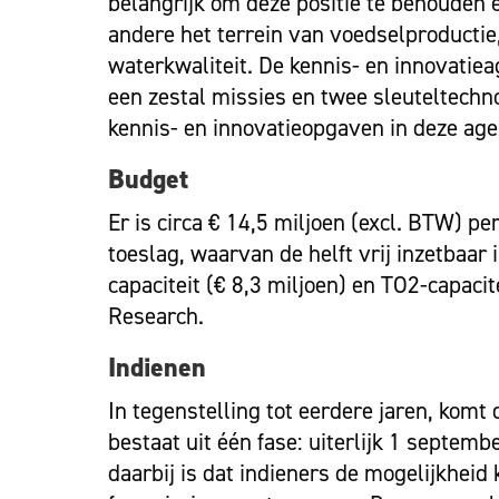
belangrijk om deze positie te behouden 
andere het terrein van voedselproductie
waterkwaliteit. De kennis- en innovatie
een zestal missies en twee sleuteltechn
kennis- en innovatieopgaven in deze age
Budget
Er is circa € 14,5 miljoen (excl. BTW) pe
toeslag, waarvan de helft vrij inzetbaar 
capaciteit (€ 8,3 miljoen) en TO2-capaci
Research.
Indienen
In tegenstelling tot eerdere jaren, komt
bestaat uit één fase: uiterlijk 1 septe
daarbij is dat indieners de mogelijkhei