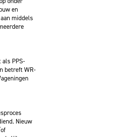
 op onder
bouw en
g aan middels
 meerdere
t als PPS-
en betreft WR-
 Wageningen
ngsproces
diend. Nieuw
/of