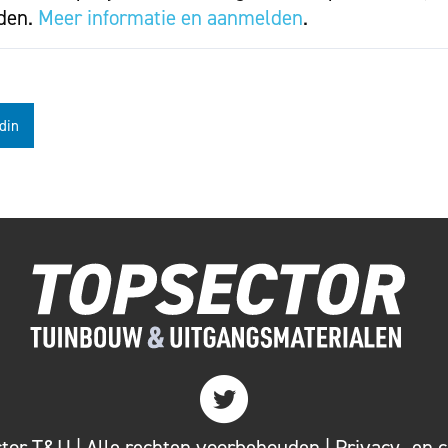
eden.
Meer informatie en aanmelden
.
din
Twitter
or T&U | Alle rechten voorbehouden |
Privacy- en 