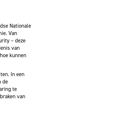
dse Nationale
mie. Van
urity – deze
denis van
n hoe kunnen
ten. In een
m de
aring te
rbraken van