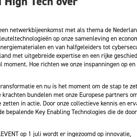
 High Tech over
i een netwerkbijeenkomst met als thema de Nederlan
sleuteltechnologieën op onze samenleving en econo
energiematerialen en van halfgeleiders tot cybersec
land met uitgebreide expertise en een rijke geschie
aal moment. Hoe richten we onze inspanningen op e
transformatie en nu is het moment om de stap te zet
 krachten bundelen met onze Europese partners o
zetten in actie. Door onze collectieve kennis en erv
de bepalende Key Enabling Technologies die de doo
VENT op 1 juli wordt er ingezoomd op innovatie,