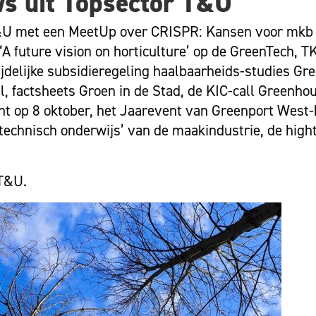
ws uit Topsector T&U
 T&U met een MeetUp over CRISPR: Kansen voor mkb
 future vision on horticulture’ op de GreenTech, TK
ijdelijke subsidieregeling haalbaarheids-studies Gr
 factsheets Groen in de Stad, de KIC-call Greenhou
ent op 8 oktober, het Jaarevent van Greenport West-
-technisch onderwijs’ van de maakindustrie, de high
 T&U.