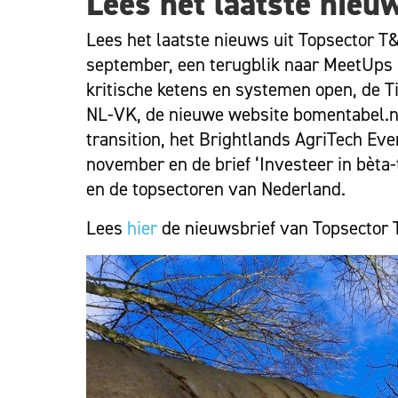
Lees het laatste nieu
Lees het laatste nieuws uit Topsector
september, een terugblik naar MeetUps ‘A
kritische ketens en systemen open, de T
NL-VK, de nieuwe website bomentabel.nl,
transition, het Brightlands AgriTech Ev
november en de brief ‘Investeer in bèta
en de topsectoren van Nederland.
Lees
hier
de nieuwsbrief van Topsector