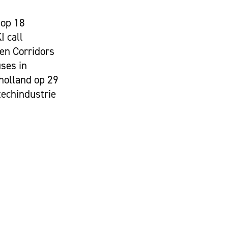
 op 18
I call
een Corridors
ses in
holland op 29
techindustrie