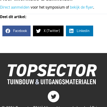
Direct aanmelden
voor het symposium of
bekijk de flyer
.
Deel dit artikel:
Facebook
X (Twitter)
Linkedin
Twitter